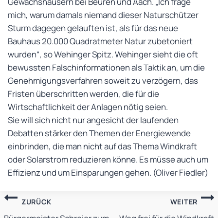
Gewächshäusern bei Beuren und Aach. „Ich frage
mich, warum damals niemand dieser Naturschützer
Sturm dagegen gelauften ist, als für das neue
Bauhaus 20.000 Quadratmeter Natur zubetoniert
wurden“, so Wehinger Spitz. Wehinger sieht die oft
bewussten Falschinformationen als Taktik an, um die
Genehmigungsverfahren soweit zu verzögern, das
Fristen überschritten werden, die für die
Wirtschaftlichkeit der Anlagen nötig seien.
Sie will sich nicht nur angesicht der laufenden
Debatten stärker den Themen der Energiewende
einbrinden, die man nicht auf das Thema Windkraft
oder Solarstrom reduzieren könne. Es müsse auch um
Effizienz und um Einsparungen gehen. (Oliver Fiedler)
Beitragsnavigation
ZURÜCK
WEITER