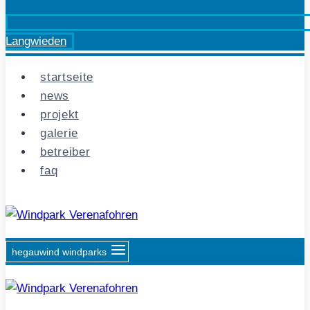
Langwieden
startseite
news
projekt
galerie
betreiber
faq
hegauwind windparks